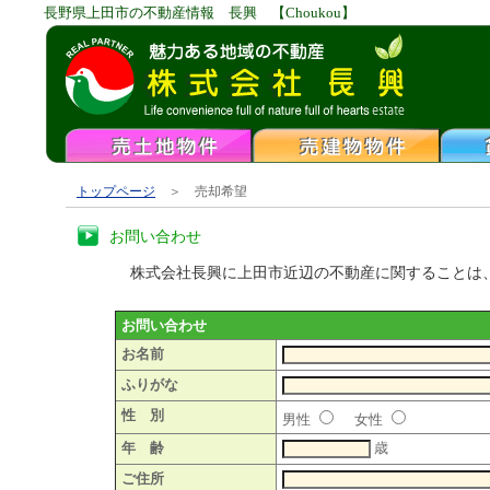
長野県上田市の不動産情報 長興 【Choukou】
トップページ
＞ 売却希望
お問い合わせ
株式会社長興に上田市近辺の不動産に関することは
お問い合わせ
お名前
ふりがな
性 別
男性
女性
年 齢
歳
ご住所